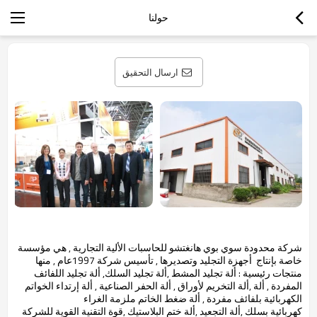
حولنا
ارسال التحقيق
شركة محدودة سوي بوي هانغتشو للحاسبات الألية التجارية , هي مؤسسة
خاصة بإنتاج أجهزة التجليد وتصديرها , تأسيس شركة 1997عام , منها
منتجات رئيسية : ألة تجليد المشط ,ألة تجليد السلك, ألة تجليد اللفائف
المفردة , ألة ,ألة التخريم لأوراق , ألة الحفر الصناعية , ألة إرتداء الخواتم
الكهربائية بلفائف مفردة , ألة ضغط الخاتم ملزمة الغراء
كهربائية بسلك ,ألة التجعيد ,ألة ختم البلاستيك ,قوة التقنية القوية للشركة