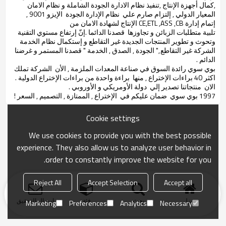
,كمال أجهزة الإنتاج ,تنفيذ نظام الادارة الجودة الشاملة و نظام الامان
المعيار الدولي , إلتزام صارم علي نظام الإدارة الجودة الإيزو 9001 ,
إتمام إدارة CE,ETL ,ASS ,CB الإنتاج لشهادة الامان من
تلبية متطلبات الزبائن و تجاوزها قصدنا الدائما .إنّ إرتفاع مستوي التقنية
وتحوث و تطوير المنتجات الجديدة غير التقاطع و إستكمال نظام الخدمة
الشركة غير التقاطع ," الجودة , الصدق , الخدمة " قصدنا المستمر و غرضنا
الدائم .
بوي سوي رائدة السوق في صناعة المعدات الملزمة , الأن الشركة تملك
اكثر 40 براءات الإختراع , منها براءة واحدة من براءات الإختراع الدولية .
الان منتجاتنا تصدير إلي دولة الأومريكي و الأوروبي .
1997 بوي سوي ضمان عليكم في الإختراع , الممتازة , التصميم , السعر !
Cookie settings
We use cookies to provide you with the best possible
experience. They also allow us to analyze user behavior in
order to constantly improve the website for you.
Reject All
Accept Selection
Accept all
منزل
بحث
فئة
ارسال التحقيق
Marketing
Preferences
Analytics
Necessary