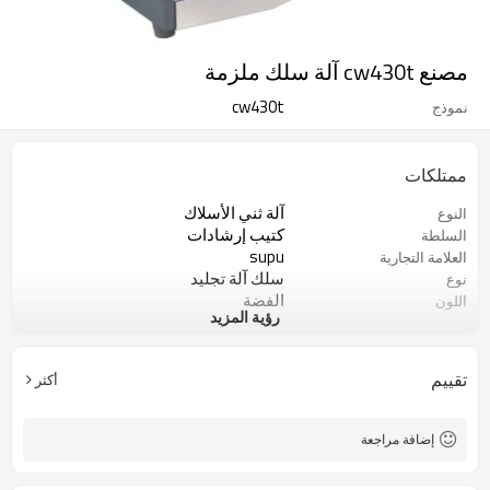
مصنع cw430t آلة سلك ملزمة
cw430t
نموذج
ممتلكات
آلة ثني الأسلاك
النوع
كتيب إرشادات
السلطة
supu
العلامة التجارية
سلك آلة تجليد
نوع
الفضة
اللون
رؤية المزيد
الألومنيوم
المادة
تقييم
أكثر
إضافة مراجعة