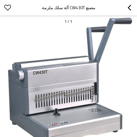
مصنع CW430T آلة سلك ملزمة
1
/
1