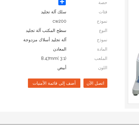
Share
حصة
فئات
سلك آلة تجليد
نموذج
cw200
النوع
سطح المكتب آلة تجليد
نموذج
آلة تجليد أسلاك مزدوجة
المادة
المعادن
الملعب
8.47mm( 3:1)
اللون
أبيض
اتصل الآن
أضف إلى قائمة الأمنيات