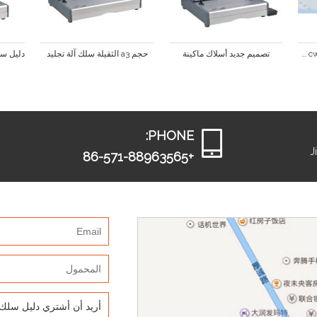
مكتب آلة تجليد أسلاك cw430 لالقرطاسية المكتبية
تصميم جديد أسلاك ماكينة
حجم a3 الثقيلة سلك آلة تجليد
PHONE:
J
+86-571-88963565