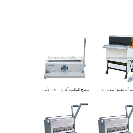
الكهربائية آلة تجليد أسلاك canlendar
سطح المكتب آلة bidning الأسلاك البلاستيكية