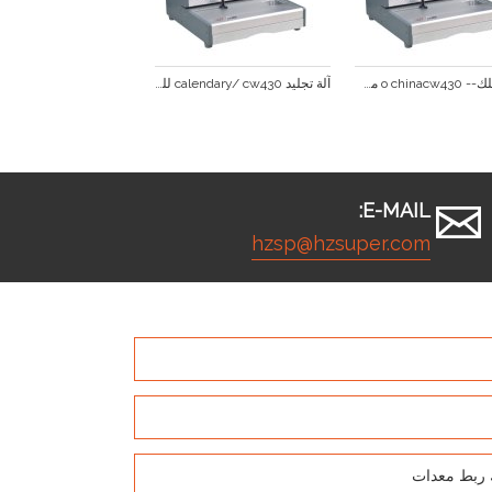
دليل سلك-- o chinacw430 من آلة تجليد
آلة تجليد calendary/ cw430 للبيع آلة سلك ملزمة
E-MAIL:
hzsp@hzsuper.com