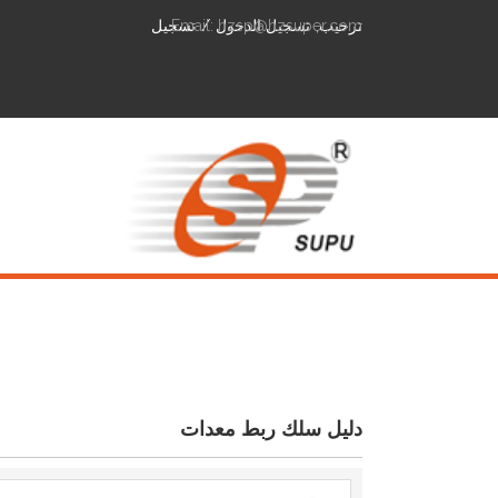
ترحيب,
hzsp@hzsuper.com
تسجيل الدخول
/
Email:
تسجيل
دليل سلك ربط معدات