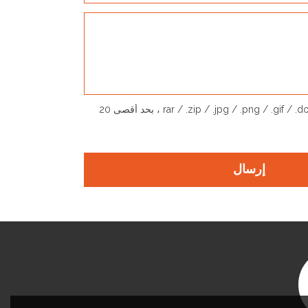
يدعم فقط .rar / .zip / .jpg / .png / .gif / .doc / .xls / .pdf ، بحد أقصى 20
إرسال