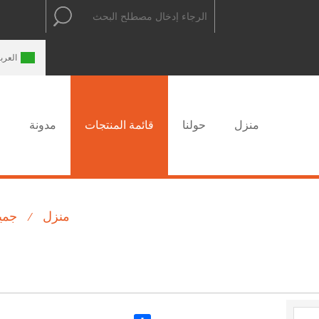
العربية
中文
ENGLISH
العربي
منزل
حولنا
قائمة المنتجات
مدونة
ا
منزل
جمي
/