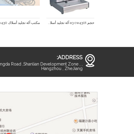
حجم a3 cw430t آلة تجليد أسلاك مزدوجة
ADDRESS:
ingda Road ,Shanlian Development Zone , ,
Hangzhou , ZheJiang