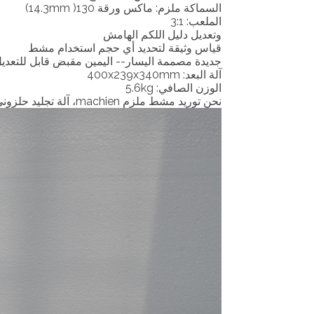
السماكة ملزم: ماكس ورقة 130( 14.3mm)
الملعب: 3:1
وتعديل دليل اللكم الهامش
قياس وثيقة لتحديد أي حجم استخدام مشط
جديدة مصممة اليسار-- اليمين مقبض قابل للتعديل
آلة البعد: 400x239x340mm
الوزن الصافي: 5.6kg
نحن توريد مشط ملزم machien، آلة تجليد حلزوني، آلة لفائف ملزمإدراج، سلك آلة تجليد، الكمال آلة تجليد، اللكم آلة وآلة التجعيد....