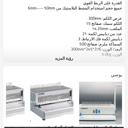
القدرة على الربط القوي
جميع حجم استخدام المشط البلاستيك من 6mm---- 50mm
عرض اللكم: 300mm
اللكم سمك: صفائح 15
الملعب: 14.25mm
عدد من دبابيس لكمة: 21
دبابيس لكمة فك الارتباط: 3
السماكة ملزم: صفائح 500
البعد/ الوزن: 376*245*300mm
الوزن: 5.0kg
رؤية المزيد
يوصي
سطح المكتب دليل supu
الثقيلة آلة كهربائية بيندر
تصميم جديد وا