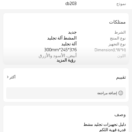
cb203
نموذج
ممتلكات
جديد
الشرط
المشط آلة تجليد
نوع المنتج
آلة تجليد
نوع التجهيز
376*245*300mm
Dimension(L*W*H)
أبيض، الأسود والأزرق
اللون
رؤية المزيد
cb203 زائد
نموذج
المعادن
المادة
تقييم
أكثر
إضافة مراجعة
وصف
دليل تجهيزات تجليد مشط
قدرة قوية اللكم