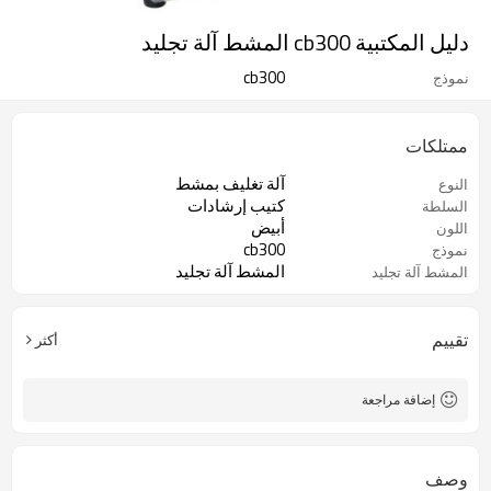
دليل المكتبية cb300 المشط آلة تجليد
cb300
نموذج
ممتلكات
آلة تغليف بمشط
النوع
كتيب إرشادات
السلطة
أبيض
اللون
cb300
نموذج
المشط آلة تجليد
المشط آلة تجليد
تقييم
أكثر
إضافة مراجعة
وصف