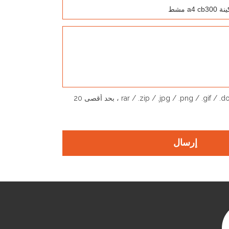
يدعم فقط .rar / .zip / .jpg / .png / .gif / .doc / .xls / .pdf ، بحد أقصى 20
إرسال