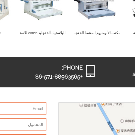
ة
مكتب الألومنيوم المشط آلة تجليد
البلاستيك آلة تجليد comb للاستخدام المكتبي
د
PHONE:
J
+86-571-88963565