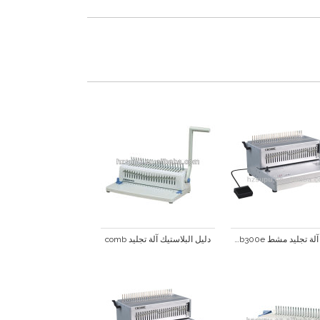
الكمال آلة تجليد مشط pricecb300e رخيصة
دليل البلاستيك آلة تجليد comb