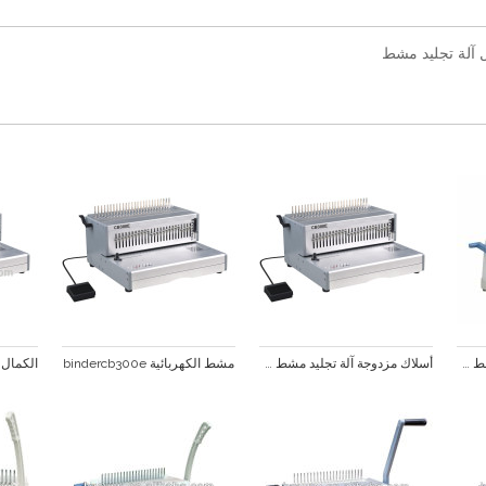
أسلاك مزدوجة آلة تجليد مشط cb2100plus
أسلاك مزدوجة آلة تجليد مشط cb300e الكهربائية
مشط الكهربائية bindercb300e