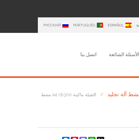
ة
ESPAÑOL
PORTUGUÊS
РУССКИЙ
لأسئلة الشائعة
اتصل بنا
شط آلة تجليد
/
الثقيلة ماكينة a4 cb300 مشط