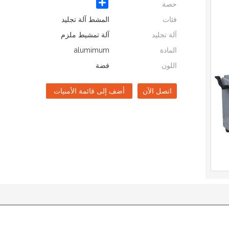
Share
حصة
فئات
المشط آلة تجليد
آلة تجليد
آلة تمشيط ملزم
المادة
alumimum
اللون
فضة
اتصل الآن
أضف إلى قائمة الأمنيات