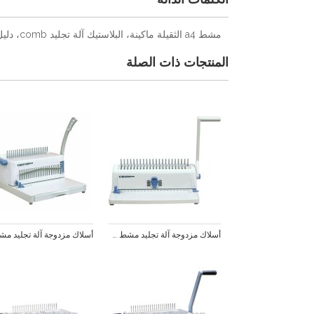
مشط a4 الثقيلة ماكينة، البلاستيك آلة تجليد comb، دليل آلة تجليد مشط
المنتجات ذات الصلة
أسلاك مزدوجة آلة تجليد مشط cb200plus