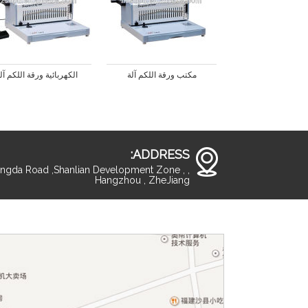
مكتب ورقة اللكم آلة
الكهربائية ورقة اللكم آل
ADDRESS:
ingda Road ,Shanlian Development Zone , ,
Hangzhou , ZheJiang