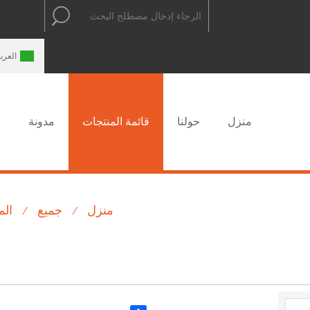
العربية
中文
ENGLISH
العربي
منزل
حولنا
قائمة المنتجات
مدونة
ا
منزل
جميع
الم
/
/