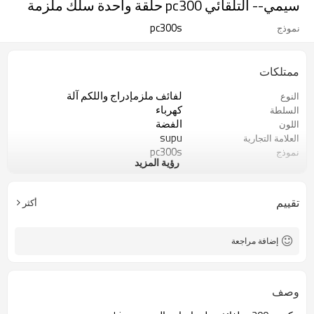
سيمي-- التلقائي pc300 حلقة واحدة سلك ملزمة
pc300s
نموذج
ممتلكات
لفائف ملزمإدراج واللكم آلة
النوع
كهرباء
السلطة
الفضة
اللون
supu
العلامة التجارية
pc300s
نموذج
رؤية المزيد
سيمي-- التلقائي
الكهربائية
تقييم
أكثر
إضافة مراجعة
وصف