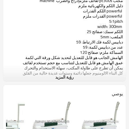
مكتب pc300s لفائف ملزمإدراج والضرب machine
دليل اللكم والكهربائية ملزم
powerful اللكم القدرات
powerful القدرات ملزم
5:1pitch
width: 300mm
اللكم سمك: صفائح 25
الملعب: 5mm
دبابيس لكمة فك الارتباط: 59
عدد من دبابيس لكمة: 59
السماكة ملزم: صفائح 120
الهامش الجانب هو قابل للتعديل لتحديد شكل ورقة التي لكمة
عمق الهامش هو قابل للتعديل لتتناسب مع حجم تستخدم لفائف
يمكن أن تطرح على طاولة المكتب، سهلة الاستخدام والتحرك
كل البناء الالومنيوم جعلها دائمة وسنوات عديدة خالية من القلق
رؤية المزيد
يوصي